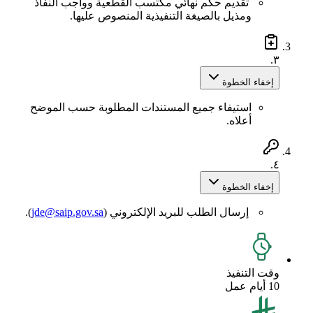
تقديم حكم نهائي مكتسب القطعية وواجب النفاذ
ومذيل بالصيغة التنفيذية المنصوص عليها.
٣.
إخفاء الخطوة
استيفاء جميع المستندات المطلوبة حسب الموضح
أعلاه.
٤.
إخفاء الخطوة
إرسال الطلب للبريد الإلكتروني (‎(
jde@saip.gov.sa
.
وقت التنفيذ
10 أيام عمل